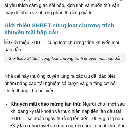
ai yêu thích cảm giác hồi hộp, kịch tính và muốn thử vận
may để nhận về những phần thưởng giá trị.
Giới thiệu SHBET cùng loạt chương trình
khuyến mãi hấp dẫn
Giới thiệu SHBET cùng loạt chương trình khuyến mãi hấp dẫn
Nhà cái này thường xuyên tung ra các ưu đãi đặc biệt
nhằm nâng cao trải nghiệm cá cược và gia tăng cơ hội
chiến thắng cho hội viên.
Khuyến mãi chào mừng tân thủ:
Người chơi mới sau
khi đăng ký tài khoản và thực hiện nạp tiền lần đầu tại
SHBET sẽ nhận ngay thưởng lên đến 100% giá trị nạp.
Đây là cơ hội tuyệt vời giúp người chơi có một khởi đầu