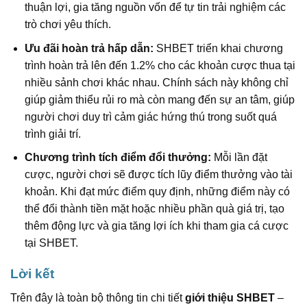
thuận lợi, gia tăng nguồn vốn để tự tin trải nghiệm các
trò chơi yêu thích.
Ưu đãi hoàn trả hấp dẫn:
SHBET triển khai chương
trình hoàn trả lên đến 1.2% cho các khoản cược thua tại
nhiều sảnh chơi khác nhau. Chính sách này không chỉ
giúp giảm thiểu rủi ro mà còn mang đến sự an tâm, giúp
người chơi duy trì cảm giác hứng thú trong suốt quá
trình giải trí.
Chương trình tích điểm đổi thưởng:
Mỗi lần đặt
cược, người chơi sẽ được tích lũy điểm thưởng vào tài
khoản. Khi đạt mức điểm quy định, những điểm này có
thể đổi thành tiền mặt hoặc nhiều phần quà giá trị, tạo
thêm động lực và gia tăng lợi ích khi tham gia cá cược
tại SHBET.
Lời kết
Trên đây là toàn bộ thông tin chi tiết
giới thiệu SHBET
–