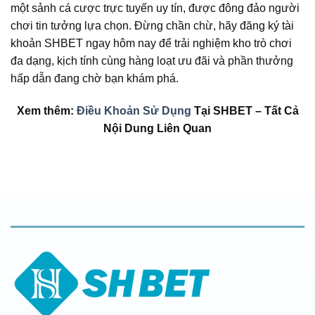
một sảnh cá cược trực tuyến uy tín, được đông đảo người
chơi tin tưởng lựa chọn. Đừng chần chừ, hãy đăng ký tài
khoản SHBET ngay hôm nay để trải nghiệm kho trò chơi
đa dạng, kịch tính cùng hàng loạt ưu đãi và phần thưởng
hấp dẫn đang chờ bạn khám phá.
Xem thêm:
Điều Khoản Sử Dụng
Tại SHBET – Tất Cả
Nội Dung Liên Quan