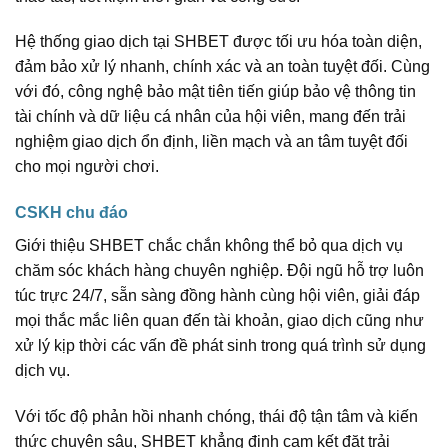
Hệ thống giao dịch tại SHBET được tối ưu hóa toàn diện,
đảm bảo xử lý nhanh, chính xác và an toàn tuyệt đối. Cùng
với đó, công nghệ bảo mật tiên tiến giúp bảo vệ thông tin
tài chính và dữ liệu cá nhân của hội viên, mang đến trải
nghiệm giao dịch ổn định, liền mạch và an tâm tuyệt đối
cho mọi người chơi.
CSKH chu đáo
Giới thiệu SHBET chắc chắn không thể bỏ qua dịch vụ
chăm sóc khách hàng chuyên nghiệp. Đội ngũ hỗ trợ luôn
túc trực 24/7, sẵn sàng đồng hành cùng hội viên, giải đáp
mọi thắc mắc liên quan đến tài khoản, giao dịch cũng như
xử lý kịp thời các vấn đề phát sinh trong quá trình sử dụng
dịch vụ.
Với tốc độ phản hồi nhanh chóng, thái độ tận tâm và kiến
thức chuyên sâu, SHBET khẳng định cam kết đặt trải