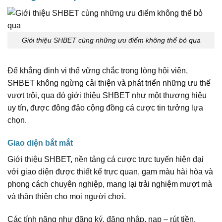
Giới thiệu SHBET cùng những ưu điểm không thể bỏ qua
Để khẳng định vị thế vững chắc trong lòng hội viên,
SHBET không ngừng cải thiện và phát triển những ưu thế
vượt trội, qua đó giới thiệu SHBET như một thương hiệu
uy tín, được đông đảo cộng đồng cá cược tin tưởng lựa
chọn.
Giao diện bắt mắt
Giới thiệu SHBET, nền tảng cá cược trực tuyến hiện đại
với giao diện được thiết kế trực quan, gam màu hài hòa và
phong cách chuyên nghiệp, mang lại trải nghiệm mượt mà
và thân thiện cho mọi người chơi.
Các tính năng như đăng ký, đăng nhập, nạp – rút tiền,