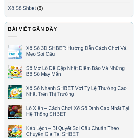
Xổ Số Shbet
(6)
BÀI VIẾT GẦN ĐÂY
Xổ Số 3D SHBET: Hướng Dẫn Cách Chơi Và
Mẹo Soi Cầu
Sổ Mơ Lô Đề Cập Nhật Điềm Báo Và Những
Bộ Số May Mắn
Xổ Số Nhanh SHBET Với Tỷ Lệ Thưởng Cao
Nhất Trên Thị Trường
Lô Xiên – Cách Chơi Xổ Số Đỉnh Cao Nhất Tại
Hệ Thống SHBET
Kép Lệch – Bí Quyết Soi Cầu Chuẩn Theo
Chuyên Gia Tại SHBET