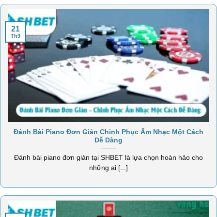
21
Th9
Đánh Bài Piano Đơn Giản Chinh Phục Âm Nhạc Một Cách
Dễ Dàng
Đánh bài piano đơn giản tại SHBET là lựa chọn hoàn hảo cho
những ai [...]