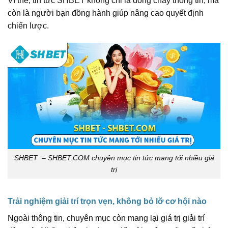
Vì thế, tin tức SHBET không chỉ là dòng chảy thông tin, mà
còn là người bạn đồng hành giúp nâng cao quyết định
chiến lược.
SHBET – SHBET.COM chuyên mục tin tức mang tới nhiều giá
trị
Trải nghiệm giải trí trọn vẹn, không bỏ lỡ cơ hội nào
Ngoài thông tin, chuyên mục còn mang lại giá trị giải trí