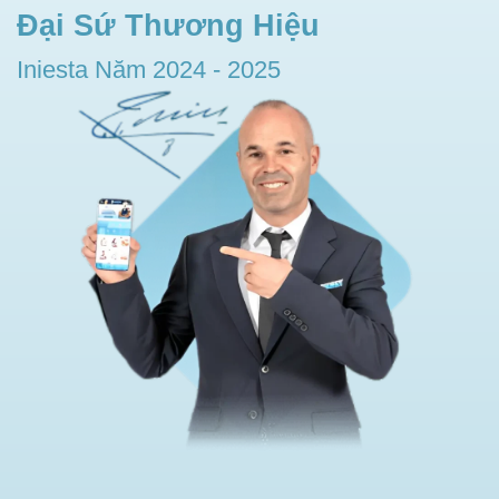
Đại Sứ Thương Hiệu
Iniesta Năm 2024 - 2025