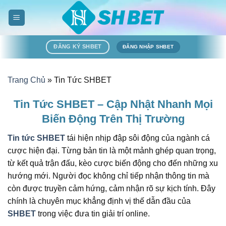
Bỏ
qua
nội
dung
ĐĂNG KÝ SHBET
ĐĂNG NHẬP SHBET
Trang Chủ
»
Tin Tức SHBET
Tin Tức SHBET – Cập Nhật Nhanh Mọi
Biến Động Trên Thị Trường
Tin tức SHBET
tái hiện nhịp đập sôi động của ngành cá
cược hiện đại. Từng bản tin là một mảnh ghép quan trọng,
từ kết quả trận đấu, kèo cược biến động cho đến những xu
hướng mới. Người đọc không chỉ tiếp nhận thông tin mà
còn được truyền cảm hứng, cảm nhận rõ sự kịch tính. Đây
chính là chuyên mục khẳng định vị thế dẫn đầu của
SHBET
trong việc đưa tin giải trí online.