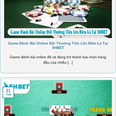
Game Đánh Bài Online Đổi Thưởng Tiến Lên Đếm Lá Tại
SHBET
Game đánh bài online đã và đang trở thành lựa chọn hàng
đầu của nhiều [...]
21
Th9