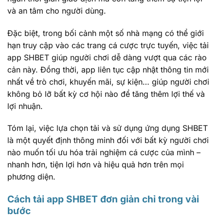
và an tâm cho người dùng.
Đặc biệt, trong bối cảnh một số nhà mạng có thể giới
hạn truy cập vào các trang cá cược trực tuyến, việc tải
app SHBET giúp người chơi dễ dàng vượt qua các rào
cản này. Đồng thời, app liên tục cập nhật thông tin mới
nhất về trò chơi, khuyến mãi, sự kiện… giúp người chơi
không bỏ lỡ bất kỳ cơ hội nào để tăng thêm lợi thế và
lợi nhuận.
Tóm lại, việc lựa chọn tải và sử dụng ứng dụng SHBET
là một quyết định thông minh đối với bất kỳ người chơi
nào muốn tối ưu hóa trải nghiệm cá cược của mình –
nhanh hơn, tiện lợi hơn và hiệu quả hơn trên mọi
phương diện.
Cách tải app SHBET đơn giản chỉ trong vài
bước