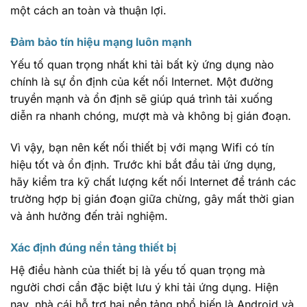
một cách an toàn và thuận lợi.
Đảm bảo tín hiệu mạng luôn mạnh
Yếu tố quan trọng nhất khi tải bất kỳ ứng dụng nào
chính là sự ổn định của kết nối Internet. Một đường
truyền mạnh và ổn định sẽ giúp quá trình tải xuống
diễn ra nhanh chóng, mượt mà và không bị gián đoạn.
Vì vậy, bạn nên kết nối thiết bị với mạng Wifi có tín
hiệu tốt và ổn định. Trước khi bắt đầu tải ứng dụng,
hãy kiểm tra kỹ chất lượng kết nối Internet để tránh các
trường hợp bị gián đoạn giữa chừng, gây mất thời gian
và ảnh hưởng đến trải nghiệm.
Xác định đúng nền tảng thiết bị
Hệ điều hành của thiết bị là yếu tố quan trọng mà
người chơi cần đặc biệt lưu ý khi tải ứng dụng. Hiện
nay, nhà cái hỗ trợ hai nền tảng phổ biến là Android và