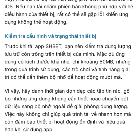
iOS. Nếu bạn tải nhầm phiên bản không phù hợp với hệ
điều hành của thiết bị, rất có thể sẽ gặp lỗi khiến ứng
dụng không thể hoạt động.
Kiểm tra cấu hình và trạng thái thiết bị
Trước khi tải app SHBET, bạn nên kiểm tra dung lượng
lưu trữ còn trống trên thiết bị của mình. Mặc dù ứng
dụng có kích thước khá nhẹ, chỉ khoảng 50MB, nhưng
trong quá trình sử dụng, các trò chơi và tính năng giải
trí có thể cần thêm bộ nhớ để hoạt động mượt mà.
Vì vậy, hãy dành thời gian dọn dẹp các tập tin rác, gỡ
bỏ những ứng dụng không cần thiết hoặc chuyển bớt
dữ liệu sang bộ nhớ ngoài để giải phóng dung lượng.
Việc này không chỉ giúp quá trình tải về nhanh hơn mà
còn đảm bảo thiết bị hoạt động ổn định và hiệu quả
hơn khi sử dụng app.