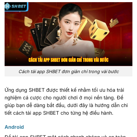
Cách tải app SHBET đơn giản chỉ trong vài bước
Ứng dụng SHBET được thiết kế nhằm tối ưu hóa trải
nghiệm cá cược cho người chơi ở mọi nền tảng. Để
giúp bạn dễ dàng bắt đầu, dưới đây là hướng dẫn chi
tiết cách tải app SHBET cho từng hệ điều hành.
Android