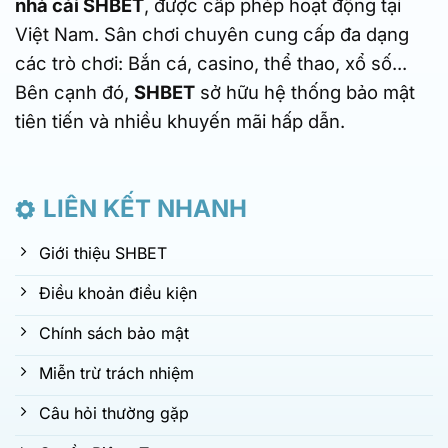
nhà cái SHBET
, được cấp phép hoạt động tại
Việt Nam. Sân chơi chuyên cung cấp đa dạng
các trò chơi: Bắn cá, casino, thể thao, xổ số...
Bên cạnh đó,
SHBET
sở hữu hệ thống bảo mật
tiên tiến và nhiều khuyến mãi hấp dẫn.
LIÊN KẾT NHANH
Giới thiệu SHBET
Điều khoản điều kiện
Chính sách bảo mật
Miễn trừ trách nhiệm
Câu hỏi thường gặp