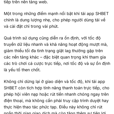
tiếp trên nền tảng web.
Một trong những điểm mạnh nổi bật khi tải app SHBET
chính là dung lượng nhẹ, cho phép người dùng tải về
và cài đặt chỉ trong vài phút.
Quá trình sử dụng cũng diễn ra ổn định, với tốc độ
truyền dữ liệu nhanh và khả năng hoạt động mượt mà,
giảm thiểu tối đa tình trạng giật lag thường gặp trên
các nền tảng khác – đặc biệt quan trọng khi tham gia
các trò chơi cá cược trực tiếp, nơi tốc độ và sự ổn định
là yếu tố then chốt.
Không chỉ dừng lại ở giao diện và tốc độ, khi tải app
SHBET còn tích hợp tính năng thanh toán trực tiếp, cho
phép hội viên nạp hoặc rút tiền nhanh chóng ngay trên
điện thoại, mà không cần phải truy cập trình duyệt hay
thực hiện thao tác phức tạp. Điều này không chỉ rút
ngắn thời gian giao dịch mà còn tăng thêm sự tiện lợi