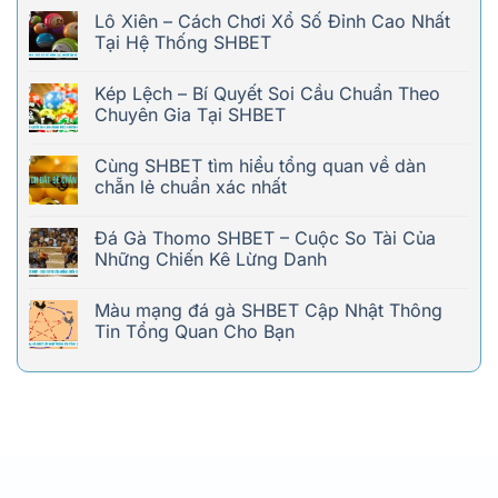
Lô Xiên – Cách Chơi Xổ Số Đỉnh Cao Nhất
Tại Hệ Thống SHBET
Kép Lệch – Bí Quyết Soi Cầu Chuẩn Theo
Chuyên Gia Tại SHBET
Cùng SHBET tìm hiểu tổng quan về dàn
chẵn lẻ chuẩn xác nhất
Đá Gà Thomo SHBET – Cuộc So Tài Của
Những Chiến Kê Lừng Danh
Màu mạng đá gà SHBET Cập Nhật Thông
Tin Tổng Quan Cho Bạn