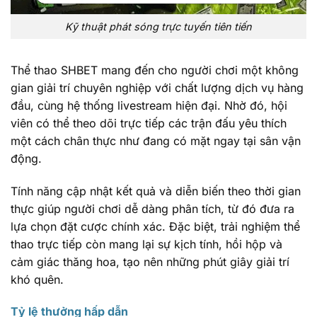
Kỹ thuật phát sóng trực tuyến tiên tiến
Thể thao SHBET mang đến cho người chơi một không
gian giải trí chuyên nghiệp với chất lượng dịch vụ hàng
đầu, cùng hệ thống livestream hiện đại. Nhờ đó, hội
viên có thể theo dõi trực tiếp các trận đấu yêu thích
một cách chân thực như đang có mặt ngay tại sân vận
động.
Tính năng cập nhật kết quả và diễn biến theo thời gian
thực giúp người chơi dễ dàng phân tích, từ đó đưa ra
lựa chọn đặt cược chính xác. Đặc biệt, trải nghiệm thể
thao trực tiếp còn mang lại sự kịch tính, hồi hộp và
cảm giác thăng hoa, tạo nên những phút giây giải trí
khó quên.
Tỷ lệ thưởng hấp dẫn