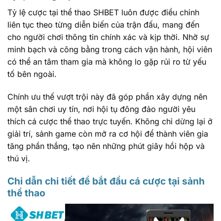
Tỷ lệ cược tại thể thao SHBET luôn được điều chỉnh
liên tục theo từng diễn biến của trận đấu, mang đến
cho người chơi thông tin chính xác và kịp thời. Nhờ sự
minh bạch và công bằng trong cách vận hành, hội viên
có thể an tâm tham gia mà không lo gặp rủi ro từ yếu
tố bên ngoài.
Chính ưu thế vượt trội này đã góp phần xây dựng nên
một sân chơi uy tín, nơi hội tụ đông đảo người yêu
thích cá cược thể thao trực tuyến. Không chỉ dừng lại ở
giải trí, sảnh game còn mở ra cơ hội để thành viên gia
tăng phần thắng, tạo nên những phút giây hồi hộp và
thú vị.
Chỉ dẫn chi tiết để bắt đầu cá cược tại sảnh
thể thao