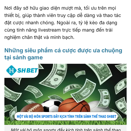
Nơi đây sở hữu giao diện mượt mà, tối ưu trên mọi
thiết bị, giúp thành viên truy cập dễ dàng và thao tác
đặt cược nhanh chóng. Ngoài ra, tỷ lệ kèo đa dạng
cùng tính năng livestream trực tiếp mang đến trải
nghiệm chân thật và minh bạch.
Những siêu phẩm cá cược được ưa chuộng
tại sảnh game
Một vài bộ môn sports đầy kịch tính trên sảnh thể thao