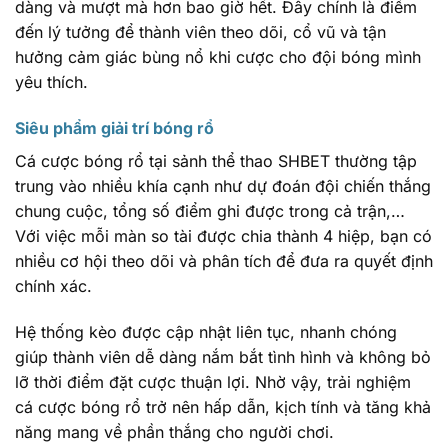
dàng và mượt mà hơn bao giờ hết. Đây chính là điểm
đến lý tưởng để thành viên theo dõi, cổ vũ và tận
hưởng cảm giác bùng nổ khi cược cho đội bóng mình
yêu thích.
Siêu phẩm giải trí bóng rổ
Cá cược bóng rổ tại sảnh thể thao SHBET thường tập
trung vào nhiều khía cạnh như dự đoán đội chiến thắng
chung cuộc, tổng số điểm ghi được trong cả trận,…
Với việc mỗi màn so tài được chia thành 4 hiệp, bạn có
nhiều cơ hội theo dõi và phân tích để đưa ra quyết định
chính xác.
Hệ thống kèo được cập nhật liên tục, nhanh chóng
giúp thành viên dễ dàng nắm bắt tình hình và không bỏ
lỡ thời điểm đặt cược thuận lợi. Nhờ vậy, trải nghiệm
cá cược bóng rổ trở nên hấp dẫn, kịch tính và tăng khả
năng mang về phần thắng cho người chơi.