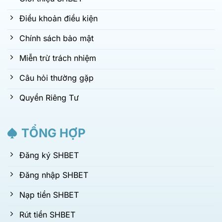
Điều khoản điều kiện
Chính sách bảo mật
Miễn trừ trách nhiệm
Câu hỏi thường gặp
Quyền Riêng Tư
TỔNG HỢP
Đăng ký SHBET
Đăng nhập SHBET
Nạp tiền SHBET
Rút tiền SHBET