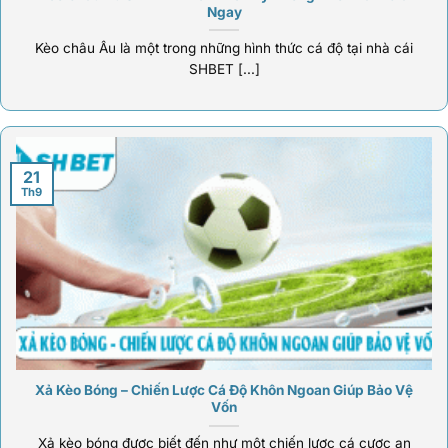
Ngay
Kèo châu Âu là một trong những hình thức cá độ tại nhà cái
SHBET [...]
21
Th9
Xả Kèo Bóng – Chiến Lược Cá Độ Khôn Ngoan Giúp Bảo Vệ
Vốn
Xả kèo bóng được biết đến như một chiến lược cá cược an