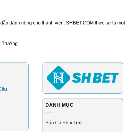
p dẫn dành riêng cho thành viên. SHBET.COM thực sự là một
ị Trường
Cầu
]
DANH MỤC
Bắn Cá Shbet
(5)