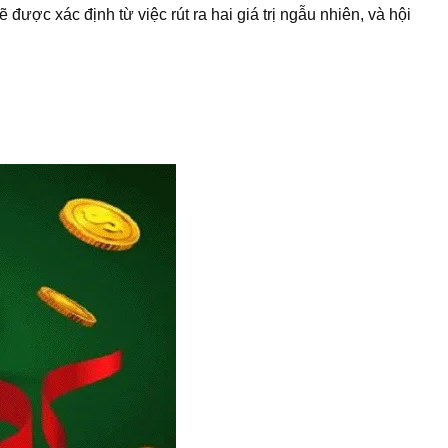
được xác định từ việc rút ra hai giá trị ngẫu nhiên, và hội