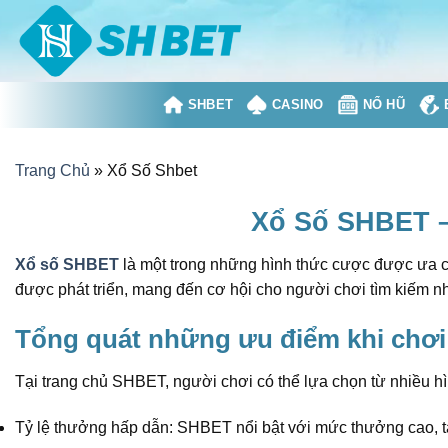
Bỏ
qua
nội
dung
SHBET
CASINO
NỔ HŨ
Trang Chủ
»
Xổ Số Shbet
Xổ Số SHBET –
Xổ số SHBET
là một trong những hình thức cược được ưa ch
được phát triển, mang đến cơ hội cho người chơi tìm kiếm nh
Tổng quát những ưu điểm khi chơ
Tại trang chủ SHBET, người chơi có thể lựa chọn từ nhiều h
Tỷ lệ thưởng hấp dẫn: SHBET nổi bật với mức thưởng cao, tạo