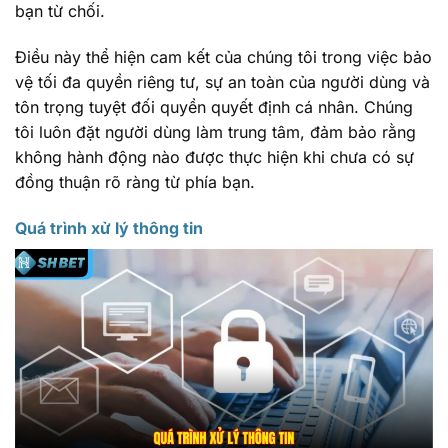
bạn từ chối.
Điều này thể hiện cam kết của chúng tôi trong việc bảo
vệ tối đa quyền riêng tư, sự an toàn của người dùng và
tôn trọng tuyệt đối quyền quyết định cá nhân. Chúng
tôi luôn đặt người dùng làm trung tâm, đảm bảo rằng
không hành động nào được thực hiện khi chưa có sự
đồng thuận rõ ràng từ phía bạn.
Quá trình xử lý thông tin