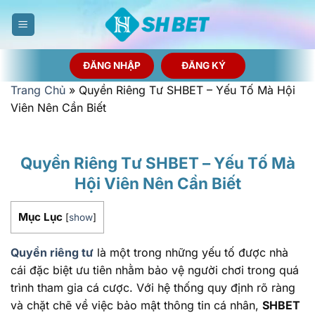
Bỏ
qua
nội
dung
ĐĂNG NHẬP
ĐĂNG KÝ
Trang Chủ
»
Quyền Riêng Tư SHBET – Yếu Tố Mà Hội
Viên Nên Cần Biết
Quyền Riêng Tư SHBET – Yếu Tố Mà
Hội Viên Nên Cần Biết
Mục Lục
[
show
]
Quyền riêng tư
là một trong những yếu tố được nhà
cái đặc biệt ưu tiên nhằm bảo vệ người chơi trong quá
trình tham gia cá cược. Với hệ thống quy định rõ ràng
và chặt chẽ về việc bảo mật thông tin cá nhân,
SHBET