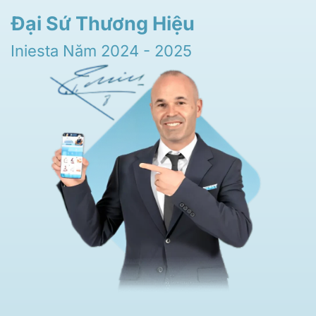
Đại Sứ Thương Hiệu
Iniesta Năm 2024 - 2025