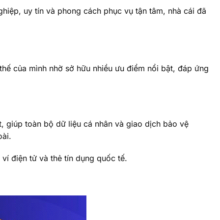
ghiệp, uy tín và phong cách phục vụ tận tâm, nhà cái đã
 thế của mình nhờ sở hữu nhiều ưu điểm nổi bật, đáp ứng
, giúp toàn bộ dữ liệu cá nhân và giao dịch bảo vệ
oài.
 điện tử và thẻ tín dụng quốc tế.