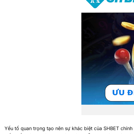
Yếu tố quan trọng tạo nên sự khác biệt của SHBET chính 