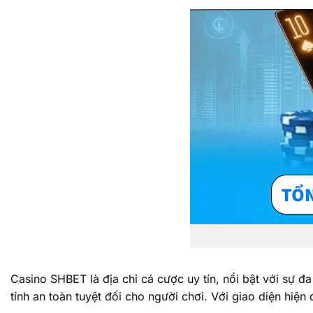
Casino SHBET là địa chỉ cá cược uy tín, nổi bật với sự đ
tính an toàn tuyệt đối cho người chơi. Với giao diện hiện 