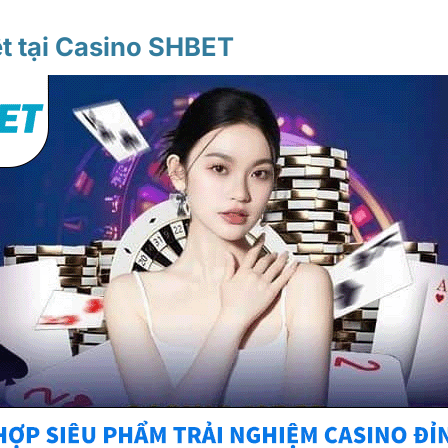
t tại Casino SHBET