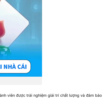
hành viên được trải nghiệm giải trí chất lượng và đảm bảo