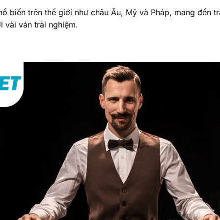
hổ biến trên thế giới như châu Âu, Mỹ và Pháp, mang đến tr
 vài ván trải nghiệm.