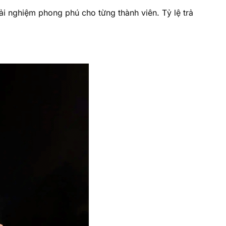
ải nghiệm phong phú cho từng thành viên. Tỷ lệ trả