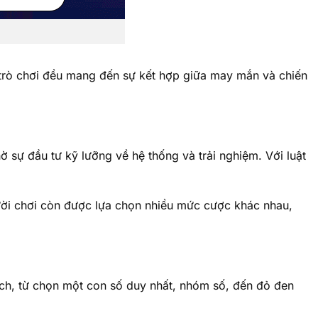
i trò chơi đều mang đến sự kết hợp giữa may mắn và chiến
 sự đầu tư kỹ lưỡng về hệ thống và trải nghiệm. Với luật
gười chơi còn được lựa chọn nhiều mức cược khác nhau,
ách, từ chọn một con số duy nhất, nhóm số, đến đỏ đen