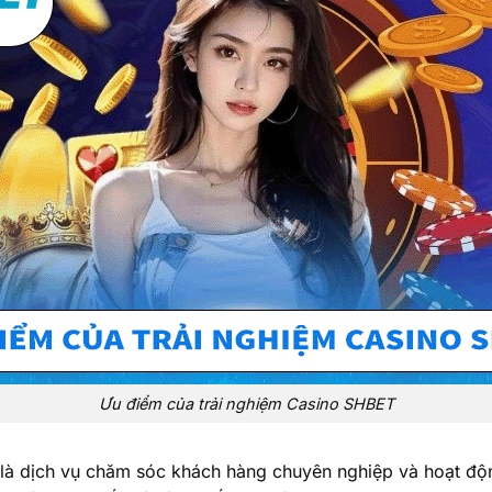
Ưu điểm của trải nghiệm Casino SHBET
là dịch vụ chăm sóc khách hàng chuyên nghiệp và hoạt động