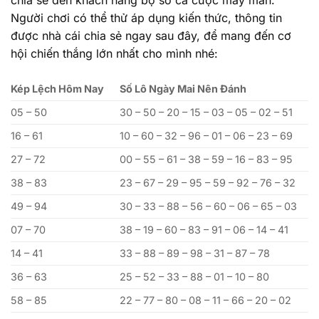
Người chơi có thể thử áp dụng kiến thức, thông tin
được nhà cái chia sẻ ngay sau đây, để mang đến cơ
hội chiến thắng lớn nhất cho mình nhé:
Kép Lệch Hôm Nay
Số Lô Ngày Mai Nên Đánh
05 – 50
30 – 50 – 20 – 15 – 03 – 05 – 02 – 51
16 – 61
10 – 60 – 32 – 96 – 01 – 06 – 23 – 69
27 – 72
00 – 55 – 61 – 38 – 59 – 16 – 83 – 95
38 – 83
23 – 67 – 29 – 95 – 59 – 92 – 76 – 32
49 – 94
30 – 33 – 88 – 56 – 60 – 06 – 65 – 03
07 – 70
38 – 19 – 60 – 83 – 91 – 06 – 14 – 41
14 – 41
33 – 88 – 89 – 98 – 31 – 87 – 78
36 – 63
25 – 52 – 33 – 88 – 01 – 10 – 80
58 – 85
22 – 77 – 80 – 08 – 11 – 66 – 20 – 02