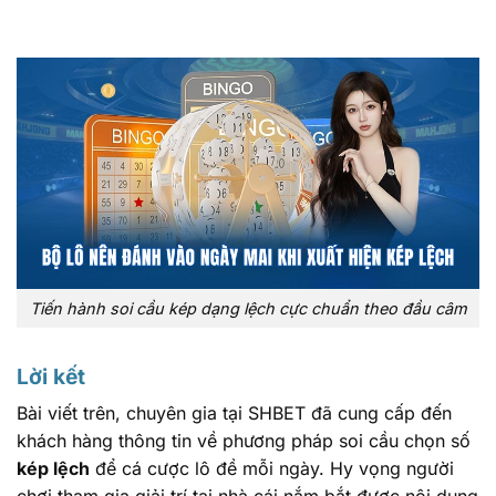
Tiến hành soi cầu kép dạng lệch cực chuẩn theo đầu câm
Lời kết
Bài viết trên, chuyên gia tại SHBET đã cung cấp đến
khách hàng thông tin về phương pháp soi cầu chọn số
kép lệch
để cá cược lô đề mỗi ngày. Hy vọng người