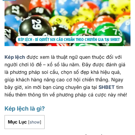
Kép lệch
được xem là thuật ngữ quen thuộc đối với
người chơi lô đề – xổ số lâu năm. Đây được đánh giá
là phương pháp soi cầu, chọn số đẹp khá hiệu quả,
giúp khách hàng nâng cao cơ hội chiến thắng. Ngay
bây giờ, xin mời bạn cùng chuyên gia tại
SHBET
tìm
hiểu thêm thông tin về phương pháp cá cược này nhé!
Kép lệch là gì?
Mục Lục
[
show
]