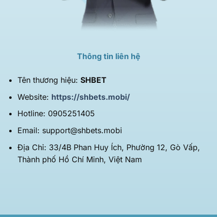
Thông tin liên hệ
Tên thương hiệu:
SHBET
Website:
https://shbets.mobi/
Hotline: 0905251405
Email:
support@shbets.mobi
Địa Chỉ: 33/4B Phan Huy Ích, Phường 12, Gò Vấp,
Thành phố Hồ Chí Minh, Việt Nam