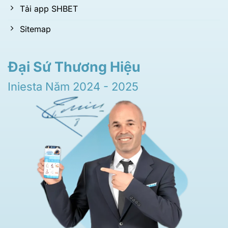
Tải app SHBET
Sitemap
Đại Sứ Thương Hiệu
Iniesta Năm 2024 - 2025