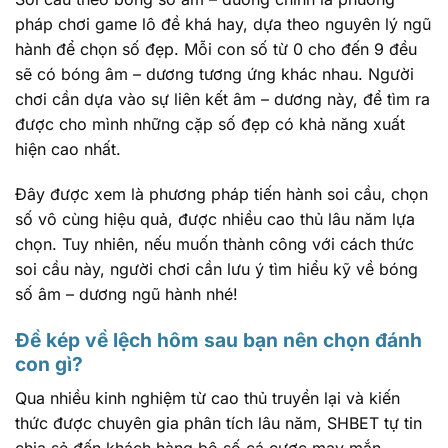
pháp chơi game lô đề khá hay, dựa theo nguyên lý ngũ
hành để chọn số đẹp. Mỗi con số từ 0 cho đến 9 đều
sẽ có bóng âm – dương tương ứng khác nhau. Người
chơi cần dựa vào sự liên kết âm – dương này, để tìm ra
được cho mình những cặp số đẹp có khả năng xuất
hiện cao nhất.
Đây được xem là phương pháp tiến hành soi cầu, chọn
số vô cùng hiệu quả, được nhiều cao thủ lâu năm lựa
chọn. Tuy nhiên, nếu muốn thành công với cách thức
soi cầu này, người chơi cần lưu ý tìm hiểu kỹ về bóng
số âm – dương ngũ hành nhé!
Đề kép về lệch hôm sau bạn nên chọn đánh
con gì?
Qua nhiều kinh nghiệm từ cao thủ truyền lại và kiến
thức được chuyên gia phân tích lâu năm, SHBET tự tin
chia sẻ đến khách hàng bộ số cá cược may mắn.