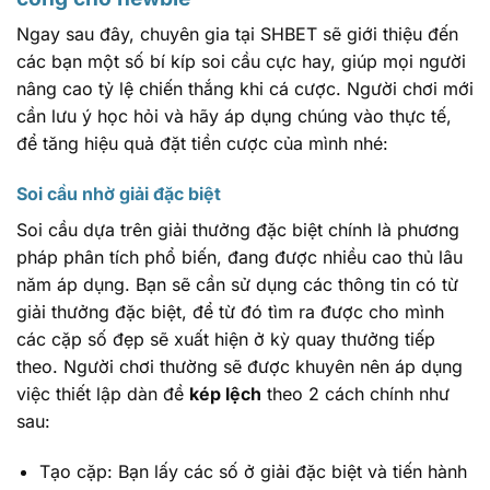
Ngay sau đây, chuyên gia tại SHBET sẽ giới thiệu đến
các bạn một số bí kíp soi cầu cực hay, giúp mọi người
nâng cao tỷ lệ chiến thắng khi cá cược. Người chơi mới
cần lưu ý học hỏi và hãy áp dụng chúng vào thực tế,
để tăng hiệu quả đặt tiền cược của mình nhé:
Soi cầu nhờ giải đặc biệt
Soi cầu dựa trên giải thưởng đặc biệt chính là phương
pháp phân tích phổ biến, đang được nhiều cao thủ lâu
năm áp dụng. Bạn sẽ cần sử dụng các thông tin có từ
giải thưởng đặc biệt, để từ đó tìm ra được cho mình
các cặp số đẹp sẽ xuất hiện ở kỳ quay thưởng tiếp
theo. Người chơi thường sẽ được khuyên nên áp dụng
việc thiết lập dàn đề
kép lệch
theo 2 cách chính như
sau:
Tạo cặp: Bạn lấy các số ở giải đặc biệt và tiến hành