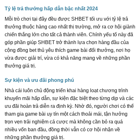
Tỷ lệ trả thưởng hấp dẫn bậc nhất 2024
Mỗi trò chơi tại đây đều được SHBET tối ưu với tỷ lệ trả
thưởng thuộc hàng cao nhất thị trường, mở ra cơ hội giành
chiến thắng lớn cho tất cả thành viên. Chính yếu tố này đã
góp phần giúp SHBET trở thành lựa chọn hàng đầu của
cộng đồng bet thủ yêu thích game bài đổi thưởng, nơi họ
vừa được giải trí, vừa có khả năng mang về những phần
thưởng giá trị.
Sự kiện và ưu đãi phong phú
Nhà cái luôn chủ động triển khai hàng loạt chương trình
khuyến mãi hấp dẫn, sự kiện đặc biệt theo từng dịp và các
ưu đãi hoàn trả diễn ra định kỳ. Nhờ đó, người chơi có thể
tham gia game bài uy tín một cách thoải mái, tận hưởng
trọn vẹn trải nghiệm cá cược mà không cần bỏ ra quá
nhiều vốn ban đầu, đồng thời vẫn có cơ hội nhận về
những phần thưởng giá trị.