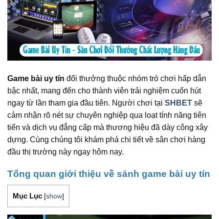
Game bài uy tín
đổi thưởng thuộc nhóm trò chơi hấp dẫn
bậc nhất, mang đến cho thành viên trải nghiệm cuốn hút
ngay từ lần tham gia đầu tiên. Người chơi tại
SHBET
sẽ
cảm nhận rõ nét sự chuyên nghiệp qua loạt tính năng tiên
tiến và dịch vụ đẳng cấp mà thương hiệu đã dày công xây
dựng. Cùng chúng tôi khám phá chi tiết về sân chơi hàng
đầu thị trường này ngay hôm nay.
Tổng quan giới thiệu về sảnh game bài uy tín
Mục Lục
[
show
]