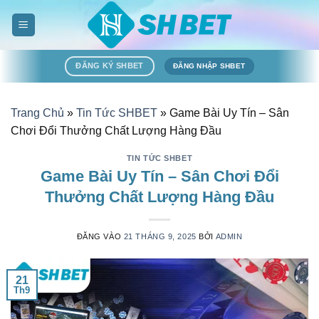
Bỏ
qua
nội
dung
ĐĂNG KÝ SHBET
ĐĂNG NHẬP SHBET
Trang Chủ
»
Tin Tức SHBET
»
Game Bài Uy Tín – Sân
Chơi Đổi Thưởng Chất Lượng Hàng Đầu
TIN TỨC SHBET
Game Bài Uy Tín – Sân Chơi Đổi
Thưởng Chất Lượng Hàng Đầu
ĐĂNG VÀO
21 THÁNG 9, 2025
BỞI
ADMIN
21
Th9