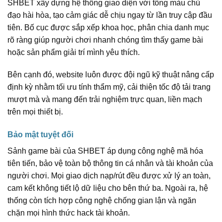
SHBET xây dựng hệ thống giao diện với tông màu chủ
đạo hài hòa, tạo cảm giác dễ chịu ngay từ lần truy cập đầu
tiên. Bố cục được sắp xếp khoa học, phân chia danh mục
rõ ràng giúp người chơi nhanh chóng tìm thấy game bài
hoặc sản phẩm giải trí mình yêu thích.
Bên cạnh đó, website luôn được đội ngũ kỹ thuật nâng cấp
định kỳ nhằm tối ưu tính thẩm mỹ, cải thiện tốc độ tải trang
mượt mà và mang đến trải nghiệm trực quan, liền mạch
trên mọi thiết bị.
Bảo mật tuyệt đối
Sảnh game bài của SHBET áp dụng công nghệ mã hóa
tiên tiến, bảo vệ toàn bộ thông tin cá nhân và tài khoản của
người chơi. Mọi giao dịch nạp/rút đều được xử lý an toàn,
cam kết không tiết lộ dữ liệu cho bên thứ ba. Ngoài ra, hệ
thống còn tích hợp công nghệ chống gian lận và ngăn
chặn mọi hình thức hack tài khoản.