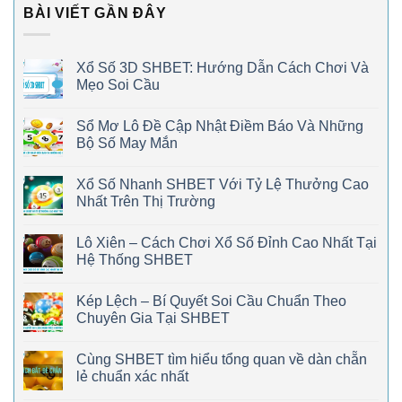
BÀI VIẾT GẦN ĐÂY
Xổ Số 3D SHBET: Hướng Dẫn Cách Chơi Và
Mẹo Soi Cầu
Sổ Mơ Lô Đề Cập Nhật Điềm Báo Và Những
Bộ Số May Mắn
Xổ Số Nhanh SHBET Với Tỷ Lệ Thưởng Cao
Nhất Trên Thị Trường
Lô Xiên – Cách Chơi Xổ Số Đỉnh Cao Nhất Tại
Hệ Thống SHBET
Kép Lệch – Bí Quyết Soi Cầu Chuẩn Theo
Chuyên Gia Tại SHBET
Cùng SHBET tìm hiểu tổng quan về dàn chẵn
lẻ chuẩn xác nhất