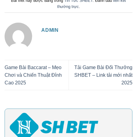
Bài viết này được đăng trong
Tin Tức SHBET
. Đánh dấu
liên kết
thường trực
.
ADMIN
Game Bài Baccarat – Mẹo
Tải Game Bài Đổi Thưởng
Chơi và Chiến Thuật Đỉnh
SHBET – Link tải mới nhất
Cao 2025
2025