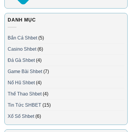
DANH MỤC
Bắn Cá Shbet
(5)
Casino Shbet
(6)
Đá Gà Shbet
(4)
Game Bài Shbet
(7)
Nổ Hũ Shbet
(4)
Thể Thao Shbet
(4)
Tin Tức SHBET
(15)
Xổ Số Shbet
(6)