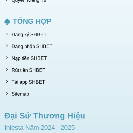
Quyền Riêng Tư
TỔNG HỢP
Đăng ký SHBET
Đăng nhập SHBET
Nạp tiền SHBET
Rút tiền SHBET
Tải app SHBET
Sitemap
Đại Sứ Thương Hiệu
Iniesta Năm 2024 - 2025