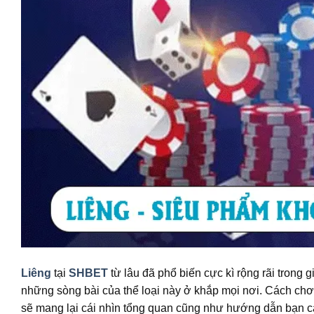
Liêng
tại
SHBET
từ lâu đã phổ biến cực kì rộng rãi trong g
những sòng bài của thể loại này ở khắp mọi nơi. Cách chơi
sẽ mang lại cái nhìn tổng quan cũng như hướng dẫn bạn c