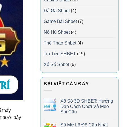
Đá Gà Shbet
(4)
Game Bài Shbet
(7)
Nổ Hũ Shbet
(4)
Thể Thao Shbet
(4)
Tin Tức SHBET
(15)
Xổ Số Shbet
(6)
BÀI VIẾT GẦN ĐÂY
Xổ Số 3D SHBET: Hướng
Dẫn Cách Chơi Và Mẹo
̉ thấy
Soi Cầu
ết dưới đây
Sổ Mơ Lô Đề Cập Nhật