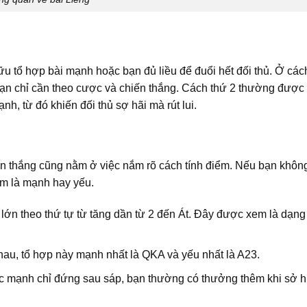
 tổ hợp bài mạnh hoặc bạn đủ liều để đuổi hết đối thủ. Ở các
bạn chỉ cần theo cược và chiến thắng. Cách thứ 2 thường được 
nh, từ đó khiến đối thủ sợ hãi mà rút lui.
ến thắng cũng nằm ở việc nắm rõ cách tính điểm. Nếu bạn không
̀m là mạnh hay yếu.
ộ lớn theo thứ tự từ tăng dần từ 2 đến Át. Đây được xem là dạn
 nhau, tổ hợp này mạnh nhất là QKA và yếu nhất là A23.
c mạnh chỉ đứng sau sáp, bạn thường có thưởng thêm khi sở h