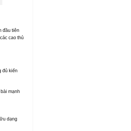
h đầu tiên
các cao thủ
 đủ kiến
g bài mạnh
ữu dạng