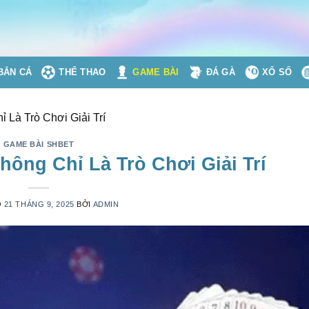
XỔ SỐ
BẮN CÁ
THỂ THAO
GAME BÀI
ĐÁ GÀ
à Trò Chơi Giải Trí
GAME BÀI SHBET
ng Chỉ Là Trò Chơi Giải Trí
O
21 THÁNG 9, 2025
BỞI
ADMIN