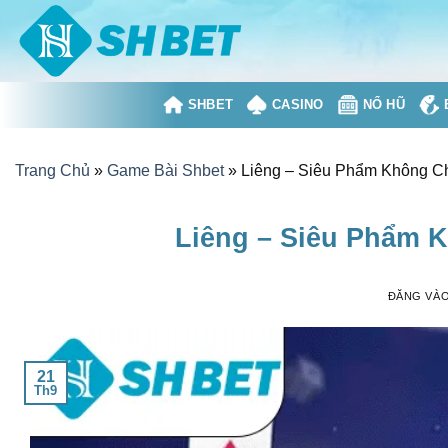
Bỏ
qua
nội
dung
SHBET
CASINO
NỔ HŨ
Trang Chủ
»
Game Bài Shbet
»
Liêng – Siêu Phẩm Không Chỉ L
Liêng – Siêu Phẩm Khô
ĐĂNG VÀ
21
Th9