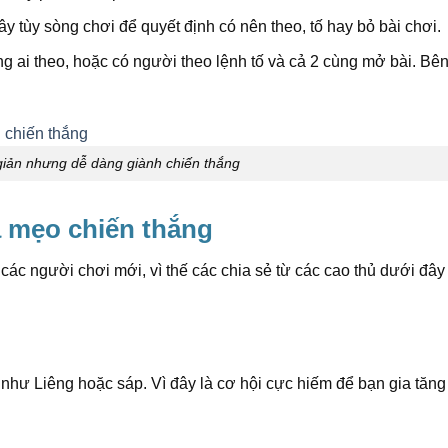
tùy sòng chơi để quyết định có nên theo, tố hay bỏ bài chơi.
ai theo, hoặc có người theo lệnh tố và cả 2 cùng mở bài. Bên n
iản nhưng dễ dàng giành chiến thắng
 mẹo chiến thắng
ác người chơi mới, vì thế các chia sẻ từ các cao thủ dưới đây
́n như Liêng hoặc sáp. Vì đây là cơ hội cực hiếm để bạn gia tăng 