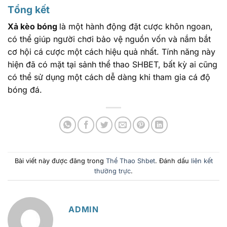
Tổng kết
Xả kèo bóng
là một hành động đặt cược khôn ngoan,
có thể giúp người chơi bảo vệ nguồn vốn và nắm bắt
cơ hội cá cược một cách hiệu quả nhất. Tính năng này
hiện đã có mặt tại sảnh thể thao SHBET, bất kỳ ai cũng
có thể sử dụng một cách dễ dàng khi tham gia cá độ
bóng đá.
Bài viết này được đăng trong
Thể Thao Shbet
. Đánh dấu
liên kết
thường trực
.
ADMIN