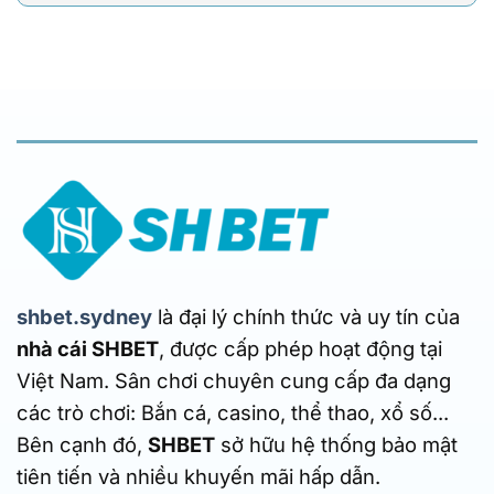
shbet.sydney
là đại lý chính thức và uy tín của
nhà cái SHBET
, được cấp phép hoạt động tại
Việt Nam. Sân chơi chuyên cung cấp đa dạng
các trò chơi: Bắn cá, casino, thể thao, xổ số...
Bên cạnh đó,
SHBET
sở hữu hệ thống bảo mật
tiên tiến và nhiều khuyến mãi hấp dẫn.