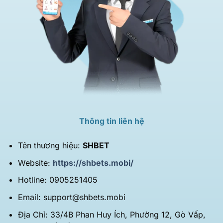
Thông tin liên hệ
Tên thương hiệu:
SHBET
Website:
https://shbets.mobi/
Hotline: 0905251405
Email:
support@shbets.mobi
Địa Chỉ: 33/4B Phan Huy Ích, Phường 12, Gò Vấp,