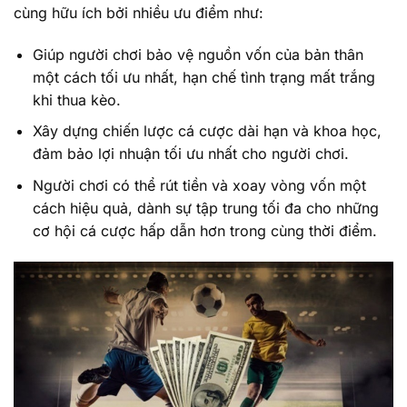
cùng hữu ích bởi nhiều ưu điểm như:
Giúp người chơi bảo vệ nguồn vốn của bản thân
một cách tối ưu nhất, hạn chế tình trạng mất trắng
khi thua kèo.
Xây dựng chiến lược cá cược dài hạn và khoa học,
đảm bảo lợi nhuận tối ưu nhất cho người chơi.
Người chơi có thể rút tiền và xoay vòng vốn một
cách hiệu quả, dành sự tập trung tối đa cho những
cơ hội cá cược hấp dẫn hơn trong cùng thời điểm.