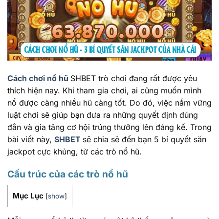
Cách chơi nổ hũ
SHBET
trò chơi đang rất được yêu
thích hiện nay. Khi tham gia chơi, ai cũng muốn mình
nổ được càng nhiều hũ càng tốt. Do đó, việc nắm vững
luật chơi sẽ giúp bạn đưa ra những quyết định đúng
đắn và gia tăng cơ hội trúng thưởng lên đáng kể. Trong
bài viết này,
SHBET
sẽ chia sẻ đến bạn 5 bí quyết săn
jackpot cực khủng, từ các trò nổ hũ.
Cấu trúc của các trò nổ hũ
Mục Lục
[
show
]