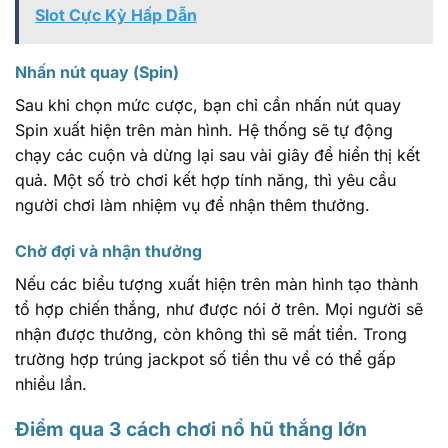
Slot Cực Kỳ Hấp Dẫn
Nhấn nút quay (Spin)
Sau khi chọn mức cược, bạn chỉ cần nhấn nút quay
Spin xuất hiện trên màn hình. Hệ thống sẽ tự động
chạy các cuộn và dừng lại sau vài giây để hiển thị kết
quả. Một số trò chơi kết hợp tính năng, thì yêu cầu
người chơi làm nhiệm vụ để nhận thêm thưởng.
Chờ đợi và nhận thưởng
Nếu các biểu tượng xuất hiện trên màn hình tạo thành
tổ hợp chiến thắng, như được nói ở trên. Mọi người sẽ
nhận được thưởng, còn không thì sẽ mất tiền. Trong
trường hợp trúng jackpot số tiền thu về có thể gấp
nhiều lần.
Điểm qua 3 cách chơi nổ hũ thắng lớn