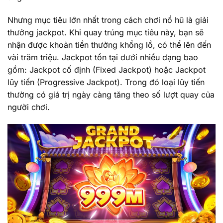
Nhưng mục tiêu lớn nhất trong cách chơi nổ hũ là giải
thưởng jackpot. Khi quay trúng mục tiêu này, bạn sẽ
nhận được khoản tiền thưởng khổng lồ, có thể lên đến
vài trăm triệu. Jackpot tồn tại dưới nhiều dạng bao
gồm: Jackpot cố định (Fixed Jackpot) hoặc Jackpot
lũy tiến (Progressive Jackpot). Trong đó loại lũy tiến
thường có giá trị ngày càng tăng theo số lượt quay của
người chơi.