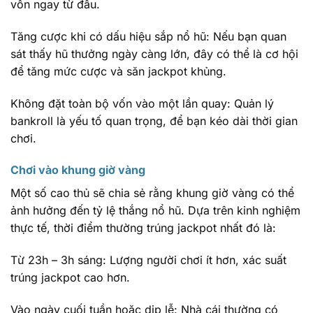
vốn ngay từ đầu.
Tăng cược khi có dấu hiệu sắp nổ hũ: Nếu bạn quan
sát thấy hũ thưởng ngày càng lớn, đây có thể là cơ hội
để tăng mức cược và săn jackpot khủng.
Không đặt toàn bộ vốn vào một lần quay: Quản lý
bankroll là yếu tố quan trọng, để bạn kéo dài thời gian
chơi.
Chơi vào khung giờ vàng
Một số cao thủ sẽ chia sẻ rằng khung giờ vàng có thể
ảnh hưởng đến tỷ lệ thắng nổ hũ. Dựa trên kinh nghiệm
thực tế, thời điểm thường trúng jackpot nhất đó là:
Từ 23h – 3h sáng: Lượng người chơi ít hơn, xác suất
trúng jackpot cao hơn.
Vào ngày cuối tuần hoặc dịp lễ: Nhà cái thường có