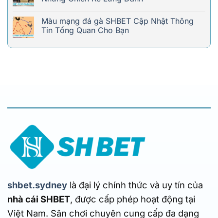
Màu mạng đá gà SHBET Cập Nhật Thông
Tin Tổng Quan Cho Bạn
shbet.sydney
là đại lý chính thức và uy tín của
nhà cái SHBET
, được cấp phép hoạt động tại
Việt Nam. Sân chơi chuyên cung cấp đa dạng