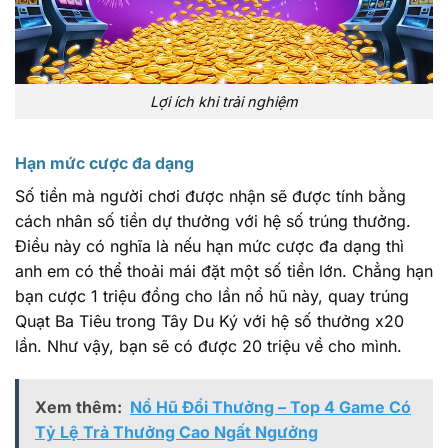
Lợi ích khi trải nghiệm
Hạn mức cược đa dạng
Số tiền mà người chơi được nhận sẽ được tính bằng
cách nhân số tiền dự thưởng với hệ số trúng thưởng.
Điều này có nghĩa là nếu hạn mức cược đa dạng thì
anh em có thể thoải mái đặt một số tiền lớn. Chẳng hạn
bạn cược 1 triệu đồng cho lần nổ hũ này, quay trúng
Quạt Ba Tiêu trong Tây Du Ký với hệ số thưởng x20
lần. Như vậy, bạn sẽ có được 20 triệu về cho mình.
Xem thêm:
Nổ Hũ Đổi Thưởng – Top 4 Game Có
Tỷ Lệ Trả Thưởng Cao Ngất Ngưởng