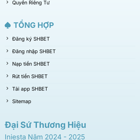
Quyền Riêng Tư
TỔNG HỢP
Đăng ký SHBET
Đăng nhập SHBET
Nạp tiền SHBET
Rút tiền SHBET
Tải app SHBET
Sitemap
Đại Sứ Thương Hiệu
Iniesta Năm 2024 - 2025