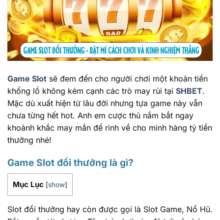
Game Slot
sẽ đem đến cho người chơi một khoản tiền
khổng lồ không kém cạnh các trò may rủi tại
SHBET
.
Mặc dù xuất hiện từ lâu đời nhưng tựa game này vẫn
chưa từng hết hot. Anh em cược thủ nắm bắt ngay
khoảnh khắc may mắn để rinh về cho mình hàng tỷ tiền
thưởng nhé!
Game Slot đổi thưởng là gì?
Mục Lục
[
show
]
Slot đổi thưởng hay còn được gọi là Slot Game, Nổ Hũ.