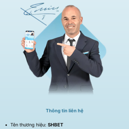
Thông tin liên hệ
Tên thương hiệu:
SHBET