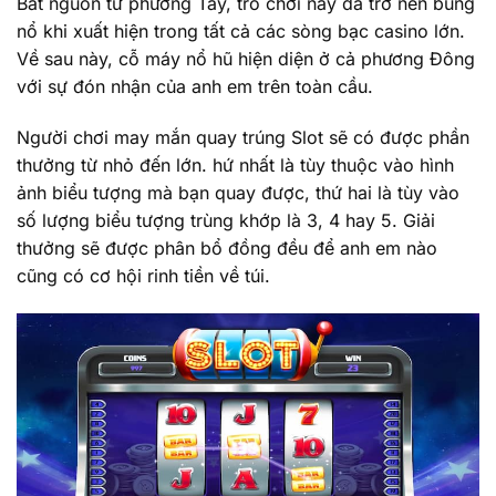
Bắt nguồn từ phương Tây, trò chơi này đã trở nên bùng
nổ khi xuất hiện trong tất cả các sòng bạc casino lớn.
Về sau này, cỗ máy nổ hũ hiện diện ở cả phương Đông
với sự đón nhận của anh em trên toàn cầu.
Người chơi may mắn quay trúng Slot sẽ có được phần
thưởng từ nhỏ đến lớn. hứ nhất là tùy thuộc vào hình
ảnh biểu tượng mà bạn quay được, thứ hai là tùy vào
số lượng biểu tượng trùng khớp là 3, 4 hay 5. Giải
thưởng sẽ được phân bổ đồng đều để anh em nào
cũng có cơ hội rinh tiền về túi.