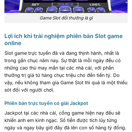
Game Slot đổi thưởng là gì
Lợi ích khi trải nghiệm phiên bản Slot game
online
Slot game trực tuyến đã và đang thịnh hành, nhất là
trong gần chục năm nay. Sự thật là mỗi ngày đều có
những cao thủ may mắn tại các nhà cái, với phần
thưởng trị giá từ hàng chục triệu cho đến tiền tỷ. Do
vậy, nếu không tham gia Game Slot thì quả là một thiếu
sót đối với người chơi.
Phiên bản trực tuyến có giải Jackpot
Jackpot tại các nhà cái, cổng game hiện nay đều sẽ
khiến anh em kinh ngạc. Số tiền được tích lũy từng
ngày và ngay bây giờ đây đã lên con số hàng tỷ đồng.