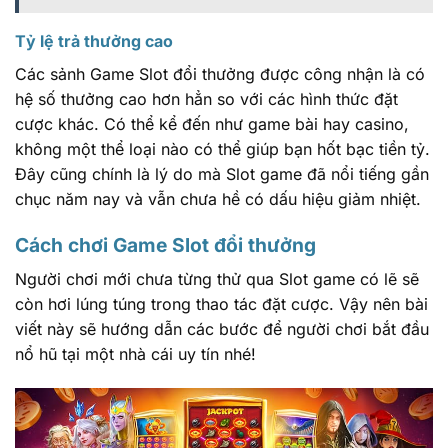
Tỷ lệ trả thưởng cao
Các sảnh Game Slot đổi thưởng được công nhận là có
hệ số thưởng cao hơn hẳn so với các hình thức đặt
cược khác. Có thể kể đến như game bài hay casino,
không một thể loại nào có thể giúp bạn hốt bạc tiền tỷ.
Đây cũng chính là lý do mà Slot game đã nổi tiếng gần
chục năm nay và vẫn chưa hề có dấu hiệu giảm nhiệt.
Cách chơi Game Slot đổi thưởng
Người chơi mới chưa từng thử qua Slot game có lẽ sẽ
còn hơi lúng túng trong thao tác đặt cược. Vậy nên bài
viết này sẽ hướng dẫn các bước để người chơi bắt đầu
nổ hũ tại một nhà cái uy tín nhé!