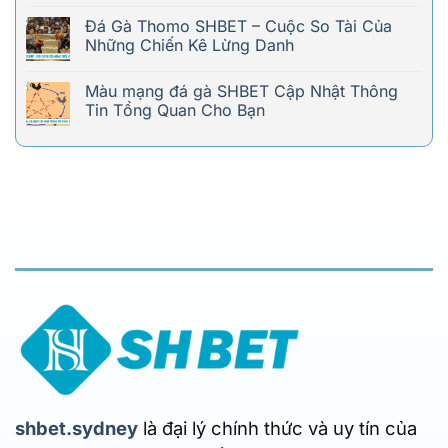
Đá Gà Thomo SHBET – Cuộc So Tài Của
Những Chiến Kê Lừng Danh
Màu mạng đá gà SHBET Cập Nhật Thông
Tin Tổng Quan Cho Bạn
shbet.sydney
là đại lý chính thức và uy tín của