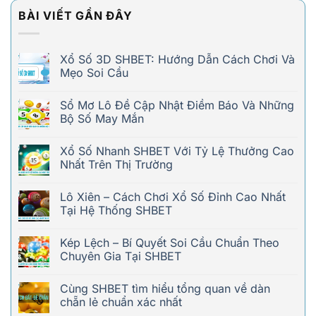
BÀI VIẾT GẦN ĐÂY
Xổ Số 3D SHBET: Hướng Dẫn Cách Chơi Và
Mẹo Soi Cầu
Sổ Mơ Lô Đề Cập Nhật Điềm Báo Và Những
Bộ Số May Mắn
Xổ Số Nhanh SHBET Với Tỷ Lệ Thưởng Cao
Nhất Trên Thị Trường
Lô Xiên – Cách Chơi Xổ Số Đỉnh Cao Nhất
Tại Hệ Thống SHBET
Kép Lệch – Bí Quyết Soi Cầu Chuẩn Theo
Chuyên Gia Tại SHBET
Cùng SHBET tìm hiểu tổng quan về dàn
chẵn lẻ chuẩn xác nhất